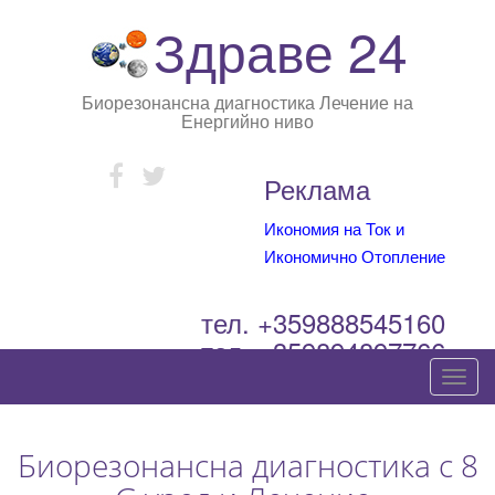
Здраве 24
Биорезонансна диагностика Лечение на
Енергийно ниво
Реклама
Икономия на Ток и
Икономично Отопление
тел. +359888545160
тел. +359894897766
T
o
g
Биорезонансна диагностика с 8
g
l