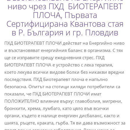
ниво чрез ПХД БИОТЕРАПЕВТ
ПЛОЧА, Първата
Сертифицирана Квантова стая
в Р. България и гр. Пловдив
ПХД БИОТЕРАПЕВТ ПЛОЧИ действат на Енергийно ниво
и възстановяват енергийния баланс в организма. С тях
ще се изправите срещу ежедневния стрес. ПХД
БИОТЕРАПЕВТ ПЛОЧА е устройство с лека терапия,
което лекува всички видове болки без никакви вредни
последствия. ПХД Биотерапевт плоча е напълно
безопасна. Опитът на стотици хиляди потребители са
показали, че ПХД БИОТЕРАПЕВТ ПЛОЧИ имат
ПОЛОЖИТЕЛНО влияние върху: главоболия, мигрени,
бронхити, хрема, лумбаго, като цяло във всички
органи, където е налице енергиен дисбаланс, както и
шията, ръцете, краката, гърба. Тя ви дава възможност за
прост лек на сериозни заболявания. Всеки може да