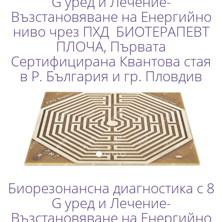
G уред и Лечение-
e
Възстановяване на Енергийно
n
ниво чрез ПХД БИОТЕРАПЕВТ
a
ПЛОЧА, Първата
v
Сертифицирана Квантова стая
i
в Р. България и гр. Пловдив
g
a
t
i
o
n
Биорезонансна диагностика с 8
G уред и Лечение-
Възстановяване на Енергийно