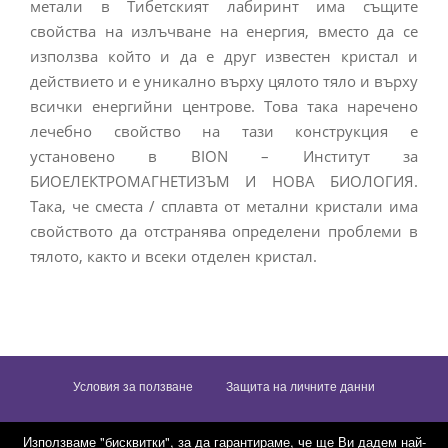
метали в Тибетският лабиринт има същите
свойства на излъчване на енергия, вместо да се
използва който и да е друг известен кристал и
действието и е уникално върху цялото тяло и върху
всички енергийни центрове. Това така наречено
лечебно свойство на тази конструкция е
установено в BION – Институт за
БИОЕЛЕКТРОМАГНЕТИЗЪМ И НОВА БИОЛОГИЯ.
Така, че сместа / сплавта от метални кристали има
свойството да отстранява определени проблеми в
тялото, както и всеки отделен кристал.
Условия за ползване
Защита на личните данни
Доставка, плащане и рекламации
Използваме "бисквитки", за да гарантираме, че ще Ви дадем най-