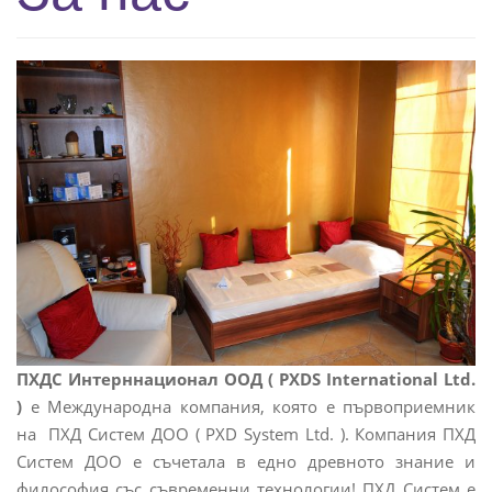
e
n
a
v
i
g
a
t
i
o
n
ПХДС Интерннационал ООД ( PXDS International Ltd.
)
е Международна компания, която е първоприемник
на ПХД Систем ДОО ( PXD System Ltd. ). Компания ПХД
Систем ДОО е съчетала в едно древното знание и
философия със съвременни технологии! ПХД Систем е