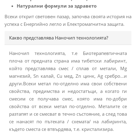
Натурални формули за здравето
Всеки открит световен пазар, започва своята история на
успеха с Енергийно легло и Eлектромагнитна защита.
Какво представлява Наночип технологията?
Наночип технологията, т.е Биотерапевтичната
плоча от предната страна има тибетски лабиринт,
който представлява смес / сплав от метали, Mg
магнезий, Sn калай, Cu мед, Zn цинк, Ag сребро…и
други.Всеки метал по-отделно има свои собствени
свойства, предимства и недостатъци, а когато ги
смесим се получава смес, която има по-добри
свойства от всеки метал по-отделно. Металите се
разтапят и се смесват в течно състояние, а след това
се нанасят по пътеката / схемата/ на лабиринта,
където сместа се втвърдява, т.е. кристализира.