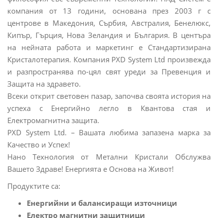
компания от 13 години, основана през 2003 г с
центрове в Македония, Сърбия, Австралия, Бенелюкс,
Кипър, Гърция, Нова Зеландия и България. В центъра
на нейната работа и маркетинг е Стандартизирана
Кристалотерапия. Компания PXD System Ltd произвежда
и разпространява по-цял свят уреди за Превенция и
Защита на здравето.
Всеки открит световен пазар, започва своята история на
успеха с Енергийно легло в Квантова стая и
Eлектромагнитна защита.
PXD System Ltd. – Вашата любима запазена марка за
Качество и Успех!
Нано Технология от Метални Кристали Обслужва
Вашето Здраве! Енергията е Основа на Живот!
Продуктите са:
Eнергийни и балансиращи източници
Електро магнитни защитници