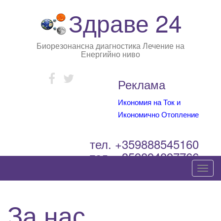
Здраве 24
Биорезонансна диагностика Лечение на
Енергийно ниво
Реклама
Икономия на Ток и
Икономично Отопление
тел. +359888545160
тел. +359894897766
T
o
g
За нас
g
l