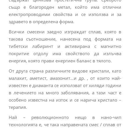
също е благороден метал, който има отлични
електропроводими свойства и се използва и за
здравето в определена форма.
Всички смесени заедно изграждат сплав, която в
такова съотношение, нанесена под формата на
тибетски лабиринт и активирана с магнитно
покритие отдолу има свойството да излъчва
енергия, която прави енергиен баланс в тялото.
От друга страна различните видове кристали, като
малахит, аметист, амазонит…и др. , от които най-
известен е диаманта се използват от хиляди години
в лечението на много заболявания, а тази част е
особено известна на изток и се нарича кристало –
терапия.
Най – революционното нещо в нано-чип
технологията е, че така направената смес / сплав от