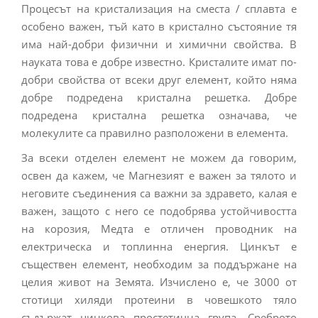
Процесът на кристализация на сместа / сплавта е
особено важен, тъй като в кристално състояние тя
има най-добри физични и химични свойства. В
науката това е добре известно. Кристалите имат по-
добри свойства от всеки друг елемент, който няма
добре подредена кристална решетка. Добре
подредена кристална решетка означава, че
молекулите са правилно разположени в елемента.
За всеки отделен елемент не можем да говорим,
освен да кажем, че Магнезият е важен за тялото и
неговите съединения са важни за здравето, калая е
важен, защото с него се подобрява устойчивостта
на корозия, Медта е отличен проводник на
електрическа и топлинна енергия. Цинкът е
съществен елемент, необходим за поддържане на
целия живот на Земята. Изчислено е, че 3000 от
стотици хиляди протеини в човешкото тяло
съдържат цинкова простетична група. Среброто