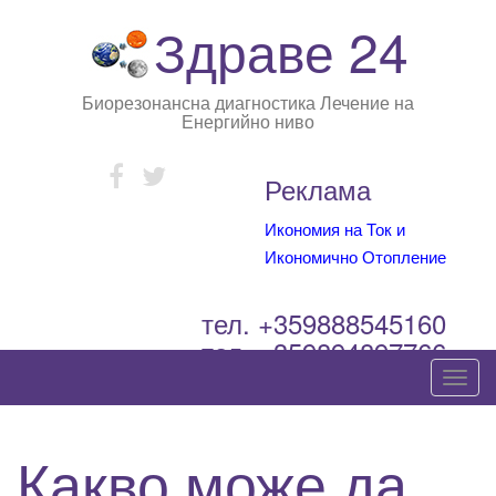
Здраве 24
Биорезонансна диагностика Лечение на
Енергийно ниво
Реклама
Икономия на Ток и
Икономично Отопление
тел. +359888545160
тел. +359894897766
T
o
g
Какво може да
g
l