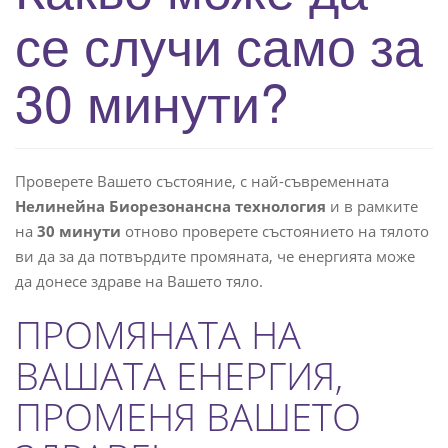
се случи само за
e
n
a
30 минути?
v
i
g
a
Проверете Вашето състояние, с най-съвременната
t
Нелинейна Биорезонансна технология
и в рамките
i
на
30 минути
отново проверете състоянието на тялото
o
ви да за да потвърдите промяната, че енергията може
n
да донесе здраве на Вашето тяло.
ПРОМЯНАТА НА
ВАШАТА ЕНЕРГИЯ,
ПРОМЕНЯ ВАШЕТО