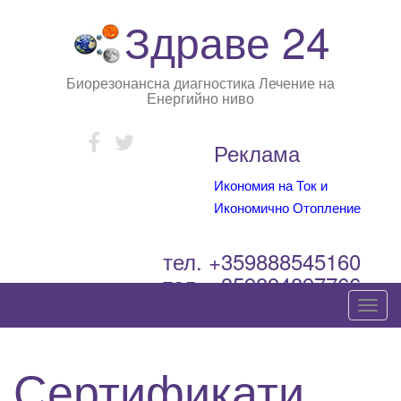
Здраве 24
Биорезонансна диагностика Лечение на
Енергийно ниво
Реклама
Икономия на Ток и
Икономично Отопление
тел. +359888545160
тел. +359894897766
T
o
g
Сертификати
g
l