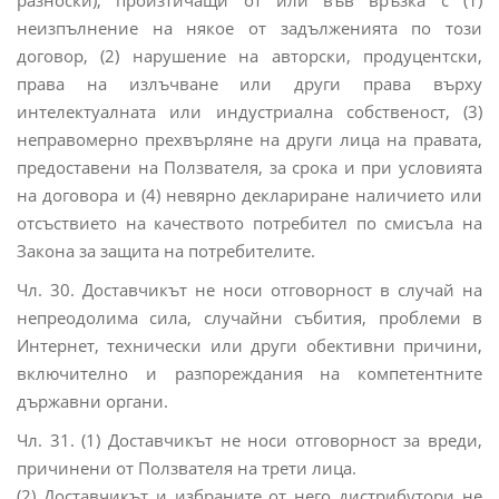
разноски), произтичащи от или във връзка с (1)
неизпълнение на някое от задълженията по този
договор, (2) нарушение на авторски, продуцентски,
права на излъчване или други права върху
интелектуалната или индустриална собственост, (3)
неправомерно прехвърляне на други лица на правата,
предоставени на Ползвателя, за срока и при условията
на договора и (4) невярно деклариране наличието или
отсъствието на качеството потребител по смисъла на
Закона за защита на потребителите.
Чл. 30. Доставчикът не носи отговорност в случай на
непреодолима сила, случайни събития, проблеми в
Интернет, технически или други обективни причини,
включително и разпореждания на компетентните
държавни органи.
Чл. 31. (1) Доставчикът не носи отговорност за вреди,
причинени от Ползвателя на трети лица.
(2) Доставчикът и избраните от него дистрибутори не