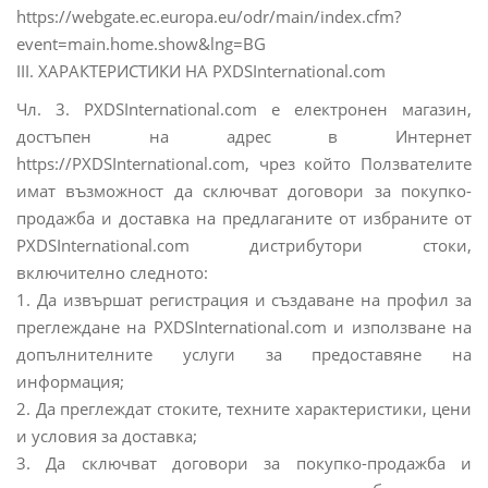
https://webgate.ec.europa.eu/odr/main/index.cfm?
event=main.home.show&lng=BG
III. ХАРАКТЕРИСТИКИ НА PXDSInternational.com
Чл. 3. PXDSInternational.com e електронен магазин,
достъпен на адрес в Интернет
https://PXDSInternational.com, чрез който Ползвателите
имат възможност да сключват договори за покупко-
продажба и доставка на предлаганите от избраните от
PXDSInternational.com дистрибутори стоки,
включително следното:
1. Да извършат регистрация и създаване на профил за
преглеждане на PXDSInternational.com и използване на
допълнителните услуги за предоставяне на
информация;
2. Да преглеждат стоките, техните характеристики, цени
и условия за доставка;
3. Да сключват договори за покупко-продажба и