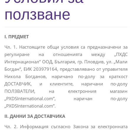
ползване
e
n
a
v
i
I. ПРЕДМЕТ
g
Чл. 1. Настоящите общи условия са предназначени за
a
регулиране на отношенията между „ПХДС
t
Интернационал“ ООД, България, гр. Пловдив, ул. „Мали
i
Богдан“, ЕИК 203979164, представлявано от управителя
o
Никола Богданов, наричано по-долу за краткост
n
ДОСТАВЧИК, и клиентите, наричани по-долу
ПОЛЗВАТЕЛИ, на електронния магазин
„PXDSInternational.com”, наричан по-долу
„PXDSInternational.com”.
ІІ. ДАННИ ЗА ДОСТАВЧИКА
Чл. 2. Информация съгласно Закона за електронната