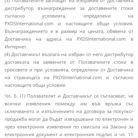
(3) Ползвателите заплащат на избрания от Доставчика
дистрибутор възнаграждение за доставените стоки
съгласно условията, определени на
PXDSInternational.com и настоящите общи условия.
Възнаграждението е в размер на цената, обявена от
Доставчика на адреса на PXDSInternational.com в
Интернет.
(4) Доставчикът възлага на избран от него дистрибутор
доставката на заявените от Ползвателите стоки в
сроковете и при условията, определени от Доставчика
на страницата на PXDSInternational.com и съгласно
настоящите общи условия.
Чл. 6. (1) Ползвателят и Доставчикът се съгласяват, че
всички изявления помежду им във връзка със
сключването и изпълнението на договора за покупко-
продажба могат да бъдат извършвани по електронен и
чрез електронни изявления по смисъла на Закона за
електронния документ и електронния подпис и чл. 11