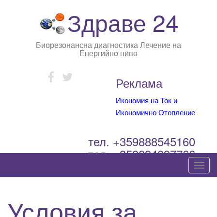
Здраве 24
Биорезонансна диагностика Лечение на
Енергийно ниво
Реклама
Икономия на Ток и
Икономично Отопление
тел. +359888545160
тел. +359894897766
T
o
g
Условия за
g
l