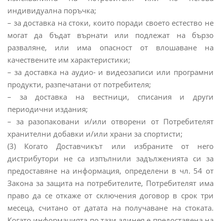
индивидуална поръчка;
– за доставка на стоки, които поради своето естество не
могат да бъдат върнати или подлежат на бързо
разваляне, или има опасност от влошаване на
качествените им характеристики;
– за доставка на аудио- и видеозаписи или програмни
продукти, разпечатани от потребителя;
– за доставка на вестници, списания и други
периодични издания;
– за разопаковани и/или отворени от Потребителят
хранителни добавки и/или храни за спортисти;
(3) Когато Доставчикът или избраните от него
дистрибутори не са изпълнили задълженията си за
предоставяне на информация, определени в чл. 54 от
Закона за защита на потребителите, Потребителят има
право да се откаже от сключения договор в срок три
месеца, считано от датата на получаване на стоката.
Когато информацията по тази алинея е предоставена на