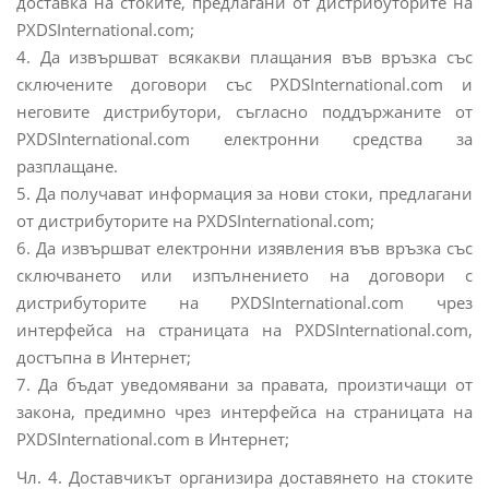
доставка на стоките, предлагани от дистрибуторите на
PXDSInternational.com;
4. Да извършват всякакви плащания във връзка със
сключените договори със PXDSInternational.com и
неговите дистрибутори, съгласно поддържаните от
PXDSInternational.com електронни средства за
разплащане.
5. Да получават информация за нови стоки, предлагани
от дистрибуторите на PXDSInternational.com;
6. Да извършват електронни изявления във връзка със
сключването или изпълнението на договори с
дистрибуторите на PXDSInternational.com чрез
интерфейса на страницата на PXDSInternational.com,
достъпна в Интернет;
7. Да бъдат уведомявани за правата, произтичащи от
закона, предимно чрез интерфейса на страницата на
PXDSInternational.com в Интернет;
Чл. 4. Доставчикът организира доставянето на стоките