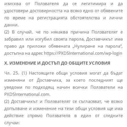
изисква от Ползвателя да се легитимира и да
удостовери достоверността на всяко едно от обявените
по време на регистрацията обстоятелства и лични
данни.
(2) В случай, че по някаква причина Ползвателят е
забравил или изгубил своята парола, Доставчикът има
право да приложи обявената „Нулиране на парола“,
достъпна на адрес https://PXDSInternational.com/wp-login
X. ИЗМЕНЕНИЕ И ДОСТЪП ДО ОБЩИТЕ УСЛОВИЯ
Чл. 25. (1) Настоящите общи условия могат да бъдат
изменяни от Доставчика, за което последният ще
уведоми по подходящ начин всички Ползватели на
PXDSInternational.com.
(2) Доставчикът и Ползвателят се съгласяват, че всяко
допълване и изменение на тези общи условия ще има
действие спрямо Ползвателя в един от следните
случаи: