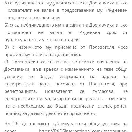
А) след изричното му уведомяване от Доставчика и ако
Ползвателят не заяви в предоставения му 14-дневен
срок, че ги отхвърля; или
Б) след публикуването им на сайта на Доставчика и ако
Ползвателят не заяви в 14-дневен срок от
публикуването им, че ги отхвърля.
В) с изричното му приемане от Ползвателя чрез
профила му в сайта на Доставчика.
(3) Ползвателят се съгласява, че всички изявления на
Доставчика, във връзка с изменението на тези общи
условия ще бъдат изпращани на адреса на
електронната поща, посочена от Ползвателя, при
регистрацията. Ползвателят се съгласява, че
електронните писма, изпратени по реда на този член
не е необходимо да бъдат подписани с електронен
подпис, за да имат действие спрямо него.
Чл. 26. Доставчикът публикува тези общи условия на
адрес https://PXDSInternational.com/условия-за-