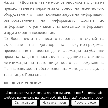
Чл. 32. (1) Доставчикът не носи отговорност в случай на
преодоляване на мерките за сигурност на техническото
оборудване и от това последва загуба на информация,
разпространение на информация, достъп до
информация, ограничаване на достъп до информация
и други сходни последствия.
(2) Доставчикът не носи отговорност в случай на
сключване на договор за покупко-продажба,
предоставяне на достъп до информация, загуба или
промяна на данни настъпили вследствие на фалшива
легитимация на трето лице, което се представя за
Ползвателя, ако от обстоятелствата може да се съди, че
това лице е Ползвателя.
XIII. ДРУГИ УСЛОВИЯ
Чл. 33. (1) Ползвателят и Доставчикът се задължават да
Използваме "бисквитки", за да гарантираме, че ще Ви дадем най-
доброто изживяване на нашия уебсайт. Моля дайте вашия отговор!
защитават взаимно своите права и законни интереси,
Съгласен съм
Не съм съгласен
Прочетете още
както и да пазят търговските си тайни, станали тяхно