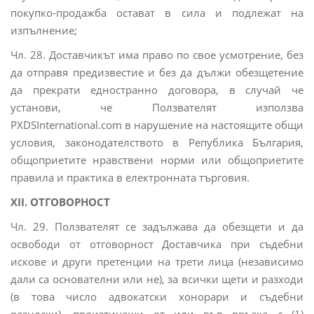
покупко-продажба остават в сила и подлежат на
изпълнение;
Чл. 28. Доставчикът има право по свое усмотрение, без
да отправя предизвестие и без да дължи обезщетение
да прекрати едностранно договора, в случай че
установи, че Ползвателят използва
PXDSInternational.com в нарушение на настоящите общи
условия, законодателството в Република България,
общоприетите нравствени норми или общоприетите
правила и практика в електронната търговия.
XII. ОТГОВОРНОСТ
Чл. 29. Ползвателят се задължава да обезщети и да
освободи от отговорност Доставчика при съдебни
искове и други претенции на трети лица (независимо
дали са основателни или не), за всички щети и разходи
(в това число адвокатски хонорари и съдебни